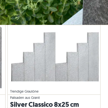
Palisaden aus Granit
esen
rassenplatten
-Blockstufen
Quarzit-Pflastersteine
Quarzit-Mauersteine
Gneis-Pflastersteine
Gneis-Mauersteine
Pflasterriegel
Verblender außen
Trendige Grautöne
Palisaden aus Granit
Silver Classico 8x25 cm