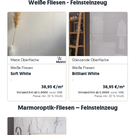
Weiße Fliesen - Feinsteinzeug
Matte Oberfläche
Glänzende Oberfläche
Muster
Weiße Fliesen
Weiße Fliesen
Soft White
Brilliant White
-
-
38,95 €/m²
38,95 €/m²
Versand frei ab 5.000€
sonst 199€.
Versand frei ab 5.000€
sonst 199€.
Preise inkl. 20 % MwSt.
Preise inkl. 20 % MwSt.
Marmoroptik-Fliesen – Feinsteinzeug