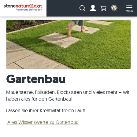
Anzahl Produkte
Suche:
MENU
Zum Account
Me
Gartenbau
Mauersteine, Palisaden, Blockstufen und vieles mehr – wir
haben alles für den Gartenbau!
Lassen Sie ihrer Kreativität freien Lauf!
Alles Wissenswerte zu Gartenbau