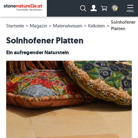
Anzahl Produkte
Suche:
MENU
Zum Account
Me
Solnhofener
Startseite
Magazin
Materialwissen
Kalkstein
Platten
Solnhofener Platten
Ein aufregender Naturstein