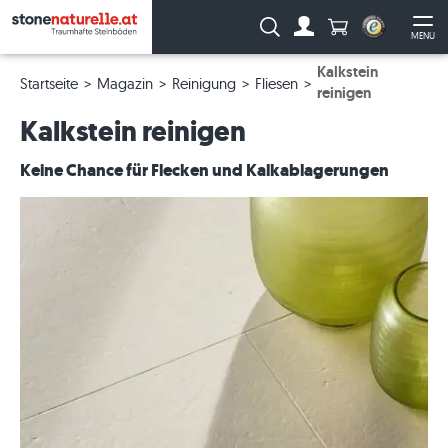
Anzahl Produkte
Suche:
MENU
Zum Account
Me
Kalkstein
Startseite
Magazin
Reinigung
Fliesen
reinigen
Kalkstein reinigen
Keine Chance für Flecken und Kalkablagerungen