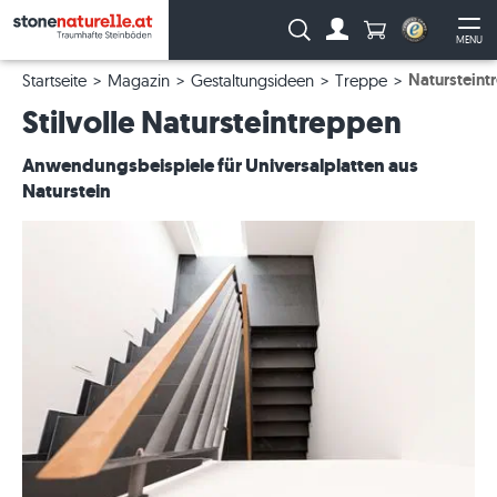
Anzahl Produkte
Suche:
MENU
Zum Account
Me
Natursteint
Startseite
Magazin
Gestaltungsideen
Treppe
Stilvolle Natursteintreppen
Anwendungsbeispiele für Universalplatten aus
Naturstein