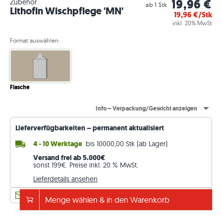
19,96 €
Zubehör
ab 1 Stk
Lithofin Wischpflege 'MN'
19,96
€/Stk
inkl. 20% MwSt
Format auswählen:
Flasche
Info – Verpackung/Gewicht anzeigen
Lieferverfügbarkeiten – permanent aktualisiert
4 - 10 Werktage
bis 10000,00 Stk (ab Lager)
Versand frei ab 5.000€
sonst 199€. Preise inkl. 20 % MwSt.
Lieferdetails ansehen
Anfrage für Geschäftskunden
Menge wählen & in den Warenkorb