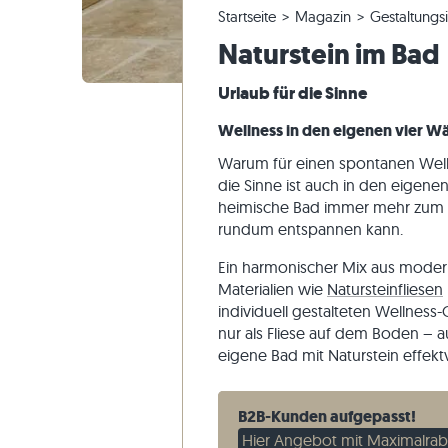
Startseite
Magazin
Gestaltungs
Quarzitfliesen
Kalksteinplatten
Bestellung ändern & Stornieren
Panoramatour
Beige Fli
Beige Ter
Gneis-Blo
Marmor
Naturstein im Bad
Marmorfliesen
Marmorplatten
Musterversand
Gartengestaltung
Graue Fli
Graue Ter
Kalkstein
Quarzit
Antike Fliesen
Quarzitplatten
Lieferung & Transport
Wohninspirationen
Sandstein
Urlaub für die Sinne
Mosaikfliesen
Gneisplatten
Kundenimpressionen
Schiefer
Wellness in den eigenen vier 
Verblender
Basaltplatten
Videos
Travertin
Warum für einen spontanen Wellne
Polygonalplatten
die Sinne ist auch in den eigene
heimische Bad immer mehr zum pr
Poolumrandung
rundum entspannen kann.
Ein harmonischer Mix aus moder
Materialien wie
Natursteinfliesen
individuell gestalteten Wellness-
nur als Fliese auf dem Boden –
eigene Bad mit Naturstein effekt
B2B-Kunden aufgepasst!
Hier Angebot mit Maximalraba