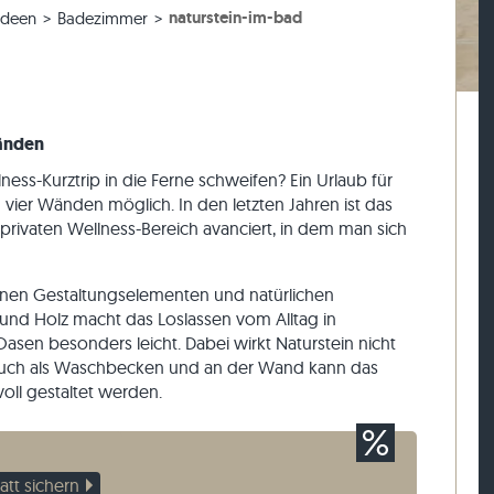
naturstein-im-bad
ideen
Badezimmer
esen
rassenplatten
ckstufen
Kalkstein-Pflastersteine
Travertin-Mauersteine
esen
rassenplatten
-Blockstufen
Quarzit-Pflastersteine
Quarzit-Mauersteine
Gneis-Pflastersteine
Gneis-Mauersteine
Pflasterriegel
Verblender außen
Wänden
ss-Kurztrip in die Ferne schweifen? Ein Urlaub für
n vier Wänden möglich. In den letzten Jahren ist das
ivaten Wellness-Bereich avanciert, in dem man sich
nen Gestaltungselementen und natürlichen
und Holz macht das Loslassen vom Alltag in
Oasen besonders leicht. Dabei wirkt Naturstein nicht
 auch als Waschbecken und an der Wand kann das
voll gestaltet werden.
tt sichern