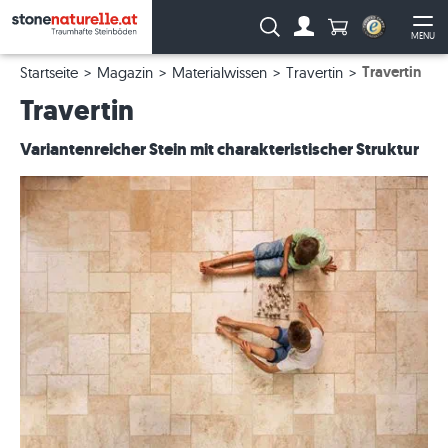
Anzahl Produkte
Suche:
MENU
Zum Account
Me
Travertin
Startseite
Magazin
Materialwissen
Travertin
Travertin
Variantenreicher Stein mit charakteristischer Struktur