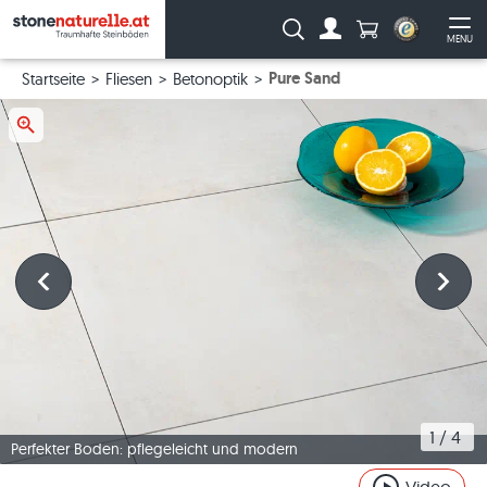
Anzahl Produkte
Suche:
MENU
Zum Account
Me
Pure Sand
Startseite
Fliesen
Betonoptik
1
 / 
4
Perfekter Boden: pflegeleicht und modern