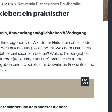
Naturstein Fliesenkleber: Ein Überblick
Fliesen
esen
rassenplatten
ckstufen
Kalkstein-Pflastersteine
Travertin-Mauersteine
kleber: ein praktischer
esen
rassenplatten
-Blockstufen
Quarzit-Pflastersteine
Quarzit-Mauersteine
Gneis-Pflastersteine
Gneis-Mauersteine
Pflasterriegel
Verblender außen
 Stein, Anwendungsmöglichkeiten & Verlegung
g Ihrer eigenen vier Wände für
Naturstein
entschieden
r der Entscheidung: Wie und mit welchem Naturstein
Natursteinfliesen
am besten? Welche Kleber gibt es
behör (Kelle, Eimer und Co) brauche ich für den
 geben einen Überblick mit bewährten Praxisinfos und
ojekt.
esenkleber und kein anderer Kleber?