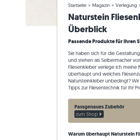
Startseite
Magazin
Verlegung
Quarzitfliesen
Kalksteinplatten
Bestellung ändern & Stornieren
Panoramatour
Beige Fli
Beige Ter
Gneis-Blo
Marmor
Naturstein Fliesen
Marmorfliesen
Marmorplatten
Musterversand
Gartengestaltung
Graue Fli
Graue Ter
Kalkstein
Quarzit
Antike Fliesen
Quarzitplatten
Lieferung & Transport
Wohninspirationen
Sandstein
Überblick
Mosaikfliesen
Gneisplatten
Kundenimpressionen
Schiefer
Passende Produkte für Ihren
Verblender
Basaltplatten
Videos
Travertin
Sie haben sich für die Gestaltun
Polygonalplatten
und stehen als Selbermacher vo
Poolumrandung
Fliesenkleber verlege ich meine
überhaupt und welches Fliesenzu
Natursteinkleber unbedingt? Wir
Tipps zur Fliesentechnik für Ihr Pr
Passgenaues Zubehör
zum Shop
Warum überhaupt Naturstein Fli