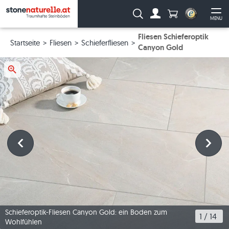
Anzahl Produkte
Suche:
MENU
Zum Account
Me
Fliesen Schieferoptik
Startseite
Fliesen
Schieferfliesen
Canyon Gold
Schieferoptik-Fliesen Canyon Gold: ein Boden zum
1
 / 
14
Wohlfühlen