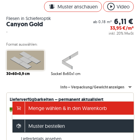
Muster anschauen
Video
Fliesen in Schieferoptik
6,11 €
ab 0,18 m²
Canyon Gold
33,95
€/m²
-
inkl. 20% MwSt
Format auswählen:
30×60×0,9 cm
Sockel 8x60x1 cm
Info – Verpackung/Gewicht anzeigen
Lieferverfügbarkeiten – permanent aktualisiert
Menge wählen & in den Warenkorb
4 - 10 Werktage
bis 23,40 m² (ab Lager)
10 - 11 Wochen
beliebige m² (ab Werk)
Versand frei ab 5.000€
Muster bestellen
sonst 199€. Preise inkl. 20 % MwSt.
Lieferdetails ansehen