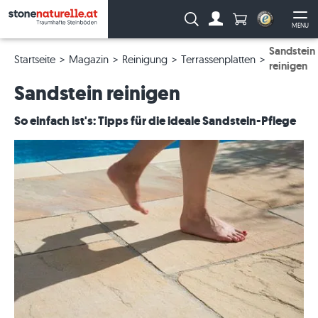
Anzahl Produkte
Suche:
MENU
Zum Account
Me
Sandstein
Startseite
Magazin
Reinigung
Terrassenplatten
reinigen
Sandstein reinigen
So einfach ist's: Tipps für die ideale Sandstein-Pflege