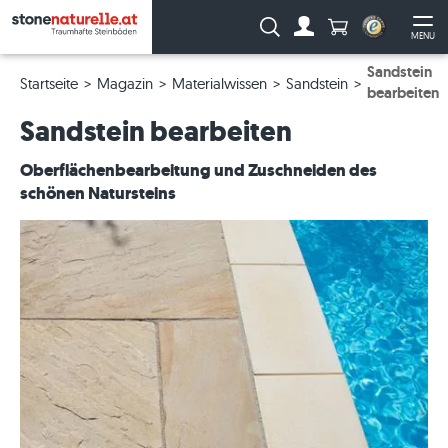
Anzahl Produkte
Suche:
MENU
Zum Account
Me
Sandstein
Startseite
Magazin
Materialwissen
Sandstein
bearbeiten
Sandstein bearbeiten
Oberflächenbearbeitung und Zuschneiden des
schönen Natursteins