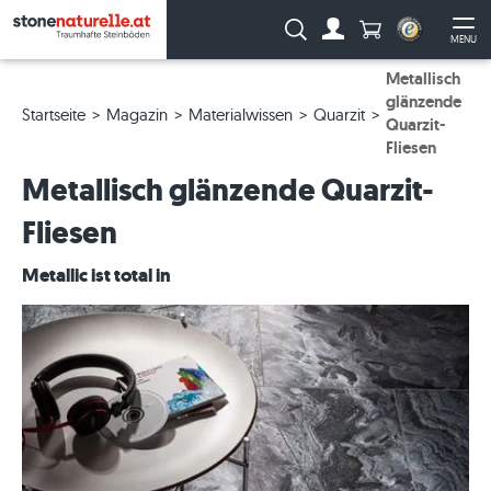
Anzahl Produkte
Suche:
MENU
Zum Account
Me
Metallisch
glänzende
Startseite
Magazin
Materialwissen
Quarzit
Quarzit-
Fliesen
Metallisch glänzende Quarzit-
Fliesen
Metallic ist total in