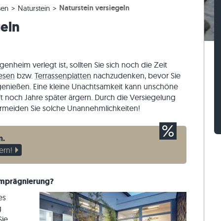
Naturstein versiegeln
sen
Naturstein
esen
rassenplatten
ckstufen
Kalkstein-Pflastersteine
Travertin-Mauersteine
geln
esen
rassenplatten
-Blockstufen
Quarzit-Pflastersteine
Quarzit-Mauersteine
Gneis-Pflastersteine
Gneis-Mauersteine
Pflasterriegel
Verblender außen
nheim verlegt ist, sollten Sie sich noch die Zeit
iesen
bzw.
Terrassenplatten
nachzudenken, bevor Sie
enießen. Eine kleine Unachtsamkeit kann unschöne
oft noch Jahre später ärgern. Durch die Versiegelung
ermeiden Sie solche Unannehmlichkeiten!
n.
ern!
 Imprägnierung?
es
g
Sie