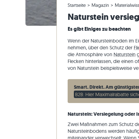
Startseite
Magazin
Materialwis
Quarzitfliesen
Kalksteinplatten
Bestellung ändern & Stornieren
Panoramatour
Beige Fli
Beige Ter
Gneis-Blo
Marmor
Naturstein versie
Marmorfliesen
Marmorplatten
Musterversand
Gartengestaltung
Graue Fli
Graue Ter
Kalkstein
Quarzit
Antike Fliesen
Quarzitplatten
Lieferung & Transport
Wohninspirationen
Sandstein
Es gibt Einiges zu beachten
Mosaikfliesen
Gneisplatten
Kundenimpressionen
Schiefer
Wenn der Natursteinboden im Eige
Verblender
Basaltplatten
Videos
Travertin
nehmen, über den Schutz der
Fl
die Atmosphäre von
Naturstein
g
Polygonalplatten
Flecken hinterlassen, die einen 
Poolumrandung
von Naturstein beispielsweise v
Smart. Direkt. Am günstigste
B2B: Hier Maximalrabatte sich
Naturstein: Versiegelung oder
Zwei Maßnahmen zum Schutz d
Natursteinbodens werden häufi
miteinander verwechselt: Wenn 