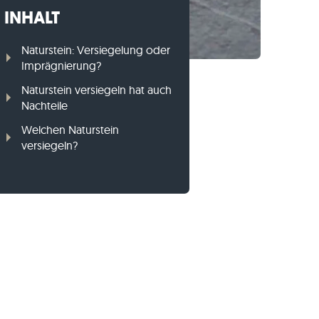
INHALT
Gneis-Rasenkanten
Basalt-Rasenkanten
Naturstein: Versiegelung oder
Imprägnierung?
Naturstein versiegeln hat auch
Nachteile
Welchen Naturstein
versiegeln?