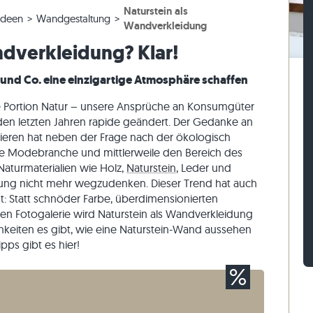
Naturstein als
esen
rassenplatten
ckstufen
Kalkstein-Pflastersteine
Travertin-Mauersteine
ideen
Wandgestaltung
Wandverkleidung
esen
rassenplatten
-Blockstufen
Quarzit-Pflastersteine
Quarzit-Mauersteine
ndverkleidung? Klar!
Gneis-Pflastersteine
Gneis-Mauersteine
und Co. eine einzigartige Atmosphäre schaffen
Pflasterriegel
Verblender außen
ute Portion Natur – unsere Ansprüche an Konsumgüter
en letzten Jahren rapide geändert. Der Gedanke an
ren hat neben der Frage nach der ökologisch
e Modebranche und mittlerweile den Bereich des
Naturmaterialien wie Holz,
Naturstein
, Leder und
tung nicht mehr wegzudenken. Dieser Trend hat auch
t: Statt schnöder Farbe, überdimensionierten
en Fotogalerie wird Naturstein als Wandverkleidung
keiten es gibt, wie eine Naturstein-Wand aussehen
pps gibt es hier!