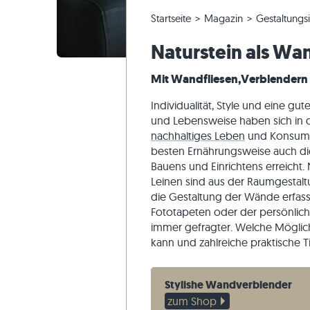
Quarzitfliesen
Kalksteinplatten
Bestellung ändern & Stornieren
Panoramatour
Beige Fli
Beige Ter
Gneis-Blo
Marmor
Startseite
Magazin
Gestaltungs
Marmorfliesen
Marmorplatten
Musterversand
Gartengestaltung
Graue Fli
Graue Ter
Kalkstein
Quarzit
Naturstein als Wa
Antike Fliesen
Quarzitplatten
Lieferung & Transport
Wohninspirationen
Sandstein
Mit Wandfliesen,Verblendern 
Mosaikfliesen
Gneisplatten
Kundenimpressionen
Schiefer
Verblender
Basaltplatten
Videos
Travertin
Individualität, Style und eine g
und Lebensweise haben sich in d
Polygonalplatten
nachhaltiges Leben
und Konsumie
Poolumrandung
besten Ernährungsweise auch di
Bauens und Einrichtens erreicht. 
Leinen sind aus der Raumgestal
die Gestaltung der Wände erfass
Fototapeten oder der persönlich
immer gefragter. Welche Möglich
kann und zahlreiche praktische Ti
Stylishe Wandverblender
zum Shop