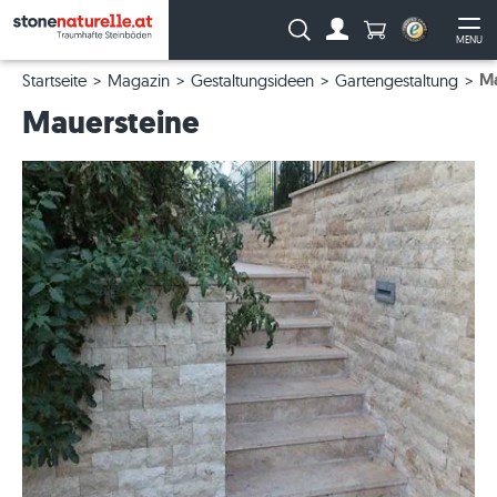
Anzahl Produkte
Suche:
MENU
Zum Account
Me
Ma
Startseite
Magazin
Gestaltungsideen
Gartengestaltung
Mauersteine