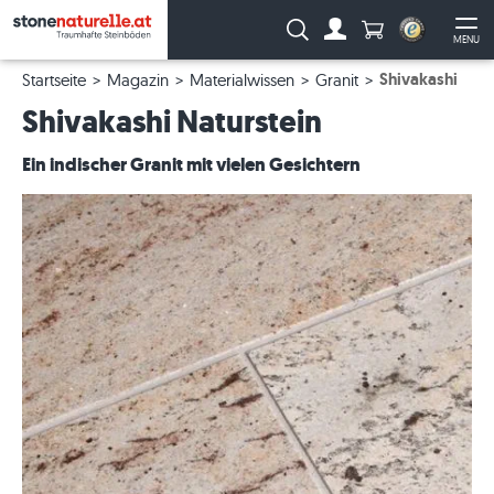
Anzahl Produkte
Suche:
MENU
Zum Account
Me
Shivakashi
Startseite
Magazin
Materialwissen
Granit
Shivakashi Naturstein
Ein indischer Granit mit vielen Gesichtern