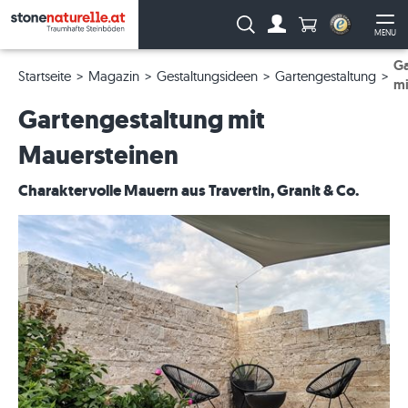
Anzahl Produkte
Suche:
MENU
Zum Account
Me
Ga
Startseite
Magazin
Gestaltungsideen
Gartengestaltung
mi
Gartengestaltung mit
Mauersteinen
Charaktervolle Mauern aus Travertin, Granit & Co.