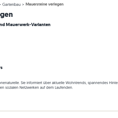
Mauersteine verlegen
Gartenbau
esen
rassenplatten
ckstufen
Kalkstein-Pflastersteine
Travertin-Mauersteine
egen
esen
rassenplatten
-Blockstufen
Quarzit-Pflastersteine
Quarzit-Mauersteine
Gneis-Pflastersteine
Gneis-Mauersteine
und Mauerwerk-Varianten
Pflasterriegel
Verblender außen
rs
nenaturelle. Sie informiert über aktuelle Wohntrends, spannendes Hinte
f den sozialen Netzwerken auf dem Laufenden.