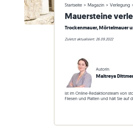
Startseite
Magazin
Verlegung
Quarzitfliesen
Kalksteinplatten
Bestellung ändern & Stornieren
Panoramatour
Beige Fli
Beige Ter
Gneis-Blo
Marmor
Mauersteine verl
Marmorfliesen
Marmorplatten
Musterversand
Gartengestaltung
Graue Fli
Graue Ter
Kalkstein
Quarzit
Antike Fliesen
Quarzitplatten
Lieferung & Transport
Wohninspirationen
Sandstein
Trockenmauer, Mörtelmauer 
Mosaikfliesen
Gneisplatten
Kundenimpressionen
Schiefer
Zuletzt aktualisiert: 26.09.2022
Verblender
Basaltplatten
Videos
Travertin
Polygonalplatten
Poolumrandung
Autorin:
Maitreya Dittme
ist im Online-Redaktionsteam von sto
Fliesen und Platten und hält Sie au