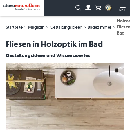
Anzahl Produkte
Suche:
MENU
Zum Account
Me
Holzop
Fliese
Startseite
Magazin
Gestaltungsideen
Badezimmer
Bad
Fliesen in Holzoptik im Bad
Gestaltungsideen und Wissenswertes