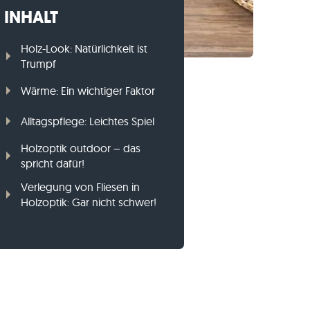
INHALT
Gneis-Rasenkanten
Basalt-Rasenkanten
Holz-Look: Natürlichkeit ist
Trumpf
Wärme: Ein wichtiger Faktor
Alltagspflege: Leichtes Spiel
Holzoptik outdoor – das
spricht dafür!
Verlegung von Fliesen in
Holzoptik: Gar nicht schwer!