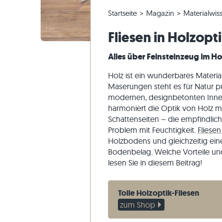
Quarzitfliesen
Kalksteinplatten
Bestellung ändern & Stornieren
Panoramatour
Beige Fli
Beige Ter
Gneis-Blo
Marmor
Startseite
Magazin
Materialwis
Marmorfliesen
Marmorplatten
Musterversand
Gartengestaltung
Graue Fli
Graue Ter
Kalkstein
Quarzit
Fliesen in Holzopt
Antike Fliesen
Quarzitplatten
Lieferung & Transport
Wohninspirationen
Sandstein
Alles über Feinsteinzeug im H
Mosaikfliesen
Gneisplatten
Kundenimpressionen
Schiefer
Verblender
Basaltplatten
Videos
Travertin
Holz ist ein wunderbares Materi
Maserungen steht es für Natur pu
Polygonalplatten
modernen, designbetonten Innene
Poolumrandung
harmoniert die Optik von Holz mi
Schattenseiten – die empfindlic
Problem mit Feuchtigkeit.
Fliesen
Holzbodens und gleichzeitig ein
Bodenbelag. Welche Vorteile und 
lesen Sie in diesem Beitrag!
Tolle Holzoptik-Fliesen
zum Shop