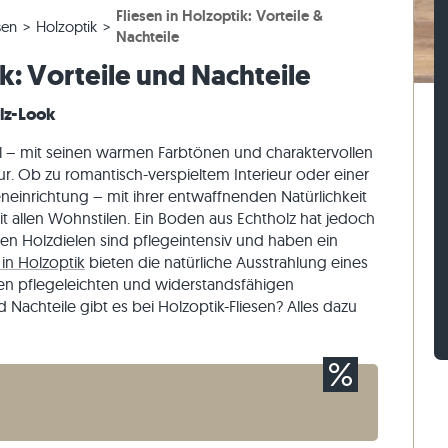
Fliesen in Holzoptik: Vorteile &
esen
rassenplatten
ckstufen
Kalkstein-Pflastersteine
Travertin-Mauersteine
sen
Holzoptik
Nachteile
esen
rassenplatten
-Blockstufen
Quarzit-Pflastersteine
Quarzit-Mauersteine
ik: Vorteile und Nachteile
Gneis-Pflastersteine
Gneis-Mauersteine
olz-Look
Pflasterriegel
Verblender außen
al – mit seinen warmen Farbtönen und charaktervollen
r. Ob zu romantisch-verspieltem Interieur oder einer
inrichtung – mit ihrer entwaffnenden Natürlichkeit
t allen Wohnstilen. Ein Boden aus Echtholz hat jedoch
hen Holzdielen sind pflegeintensiv und haben ein
 in Holzoptik
bieten die natürliche Ausstrahlung eines
en pflegeleichten und widerstandsfähigen
Nachteile gibt es bei Holzoptik-Fliesen? Alles dazu