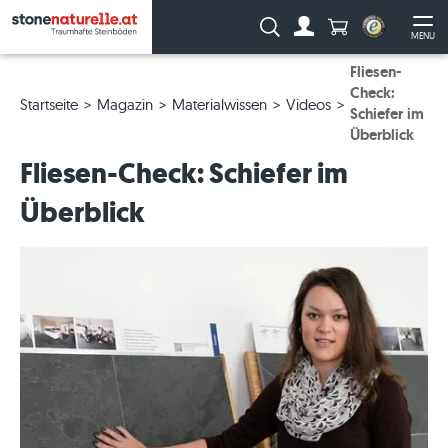
Anzahl Produkte
Suche:
MENU
Zum Account
Me
Fliesen-
Check:
Startseite
Magazin
Materialwissen
Videos
Schiefer im
Überblick
Fliesen-Check: Schiefer im
Überblick