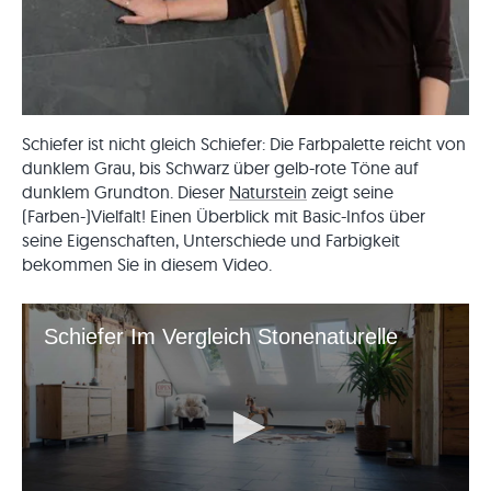
Schiefer ist nicht gleich Schiefer: Die Farbpalette reicht von
dunklem Grau, bis Schwarz über gelb-rote Töne auf
dunklem Grundton. Dieser
Naturstein
zeigt seine
(Farben-)Vielfalt! Einen Überblick mit Basic-Infos über
seine Eigenschaften, Unterschiede und Farbigkeit
bekommen Sie in diesem Video.
Schiefer Im Vergleich Stonenaturelle