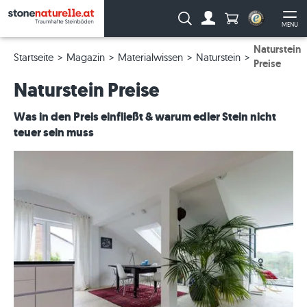
Anzahl Produkte
Suche:
MENU
Zum Account
Me
Naturstein
Startseite
Magazin
Materialwissen
Naturstein
Preise
Naturstein Preise
Was in den Preis einfließt & warum edler Stein nicht
teuer sein muss