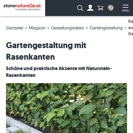
Anzahl Produkte
Suche:
MENU
Zum Account
Me
Ra
au
Startseite
Magazin
Gestaltungsideen
Gartengestaltung
Na
Gartengestaltung mit
Rasenkanten
Schöne und praktische Akzente mit Naturstein-
Rasenkanten