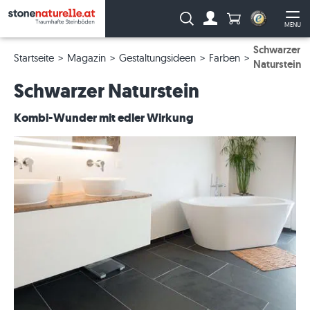
Anzahl Produkte
Suche:
MENU
Zum Account
Me
Schwarzer
Startseite
Magazin
Gestaltungsideen
Farben
Naturstein
Schwarzer Naturstein
Kombi-Wunder mit edler Wirkung