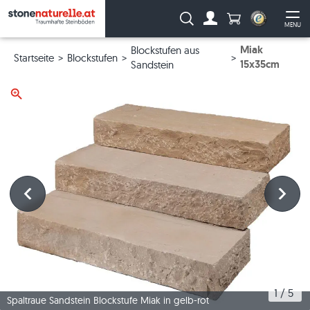
Anzahl Produkte
Suche:
MENU
Zum Account
Me
Miak
Blockstufen aus
Startseite
Blockstufen
15x35cm
Sandstein
1
 / 
5
Spaltraue Sandstein Blockstufe Miak in gelb-rot