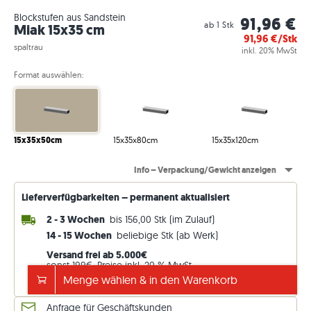
Blockstufen aus Sandstein
91,96 €
ab 1 Stk
Miak 15x35 cm
91,96
€/Stk
spaltrau
inkl. 20% MwSt
Format auswählen:
15x35x50cm
15x35x80cm
15x35x120cm
Info – Verpackung/Gewicht anzeigen
Lieferverfügbarkeiten – permanent aktualisiert
2 - 3 Wochen
bis 156,00 Stk (im Zulauf)
14 - 15 Wochen
beliebige Stk (ab Werk)
Versand frei ab 5.000€
sonst 199€. Preise inkl. 20 % MwSt.
Menge wählen & in den Warenkorb
Lieferdetails ansehen
Anfrage für Geschäftskunden